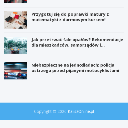
Przygotuj się do poprawki matury z
matematyki z darmowym kursem!
Jak przetrwać fale upałów? Rekomendacje
dla mieszkańców, samorządów i
organizatorów wydarzeń
Niebezpieczne na jednośladach: policja
ostrzega przed pijanymi motocyklistami
W
P
i
r
e
o
l
j
k
e
a
k
o
t
Copyright © 2026
KaliszOnline.pl
p
"
e
S
r
e