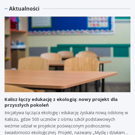
k
e
r
Aktualności
a
k
a
o
t
l
p
"
n
e
S
y
r
e
P
a
k
o
c
r
r
j
e
t
a
t
K
p
y
o
o
P
m
l
r
u
i
a
n
c
w
i
y
a
k
j
"
a
Kalisz łączy edukację z ekologią: nowy projekt dla
n
n
c
przyszłych pokoleń
a
a
y
w
U
j
Inicjatywa łącząca ekologię i edukację zyskała nową odsłonę w
K
n
n
Kaliszu, gdzie 500 uczniów z ośmiu szkół podstawowych
a
i
y
weźmie udział w projekcie poświęconym podnoszeniu
l
w
g
świadomości ekologicznej. Projekt, nazwany „Myślę i działam…
i
e
w