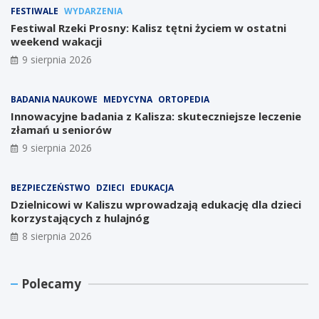
FESTIWALE
WYDARZENIA
Festiwal Rzeki Prosny: Kalisz tętni życiem w ostatni
weekend wakacji
9 sierpnia 2026
BADANIA NAUKOWE
MEDYCYNA
ORTOPEDIA
Innowacyjne badania z Kalisza: skuteczniejsze leczenie
złamań u seniorów
9 sierpnia 2026
BEZPIECZEŃSTWO
DZIECI
EDUKACJA
Dzielnicowi w Kaliszu wprowadzają edukację dla dzieci
korzystających z hulajnóg
8 sierpnia 2026
W
P
C
Polecamy
i
r
e
e
o
n
l
j
t