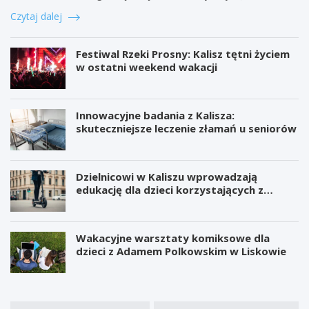
s
r
a
Czytaj dalej
z
s
r
u
y
a
:
t
n
Festiwal Rzeki Prosny: Kalisz tętni życiem
1
e
t
w ostatni weekend wakacji
2
c
u
p
i
j
o
e
e
Innowacyjne badania z Kalisza:
s
K
,
skuteczniejsze leczenie złamań u seniorów
z
a
ż
u
l
e
k
i
b
i
s
u
Dzielnicowi w Kaliszu wprowadzają
w
k
d
edukację dla dzieci korzystających z
a
i
o
hulajnóg
n
m
w
y
d
a
c
l
K
Wakacyjne warsztaty komiksowe dla
h
a
o
dzieci z Adamem Polkowskim w Liskowie
o
7
l
s
0
e
ó
0
i
b
u
D