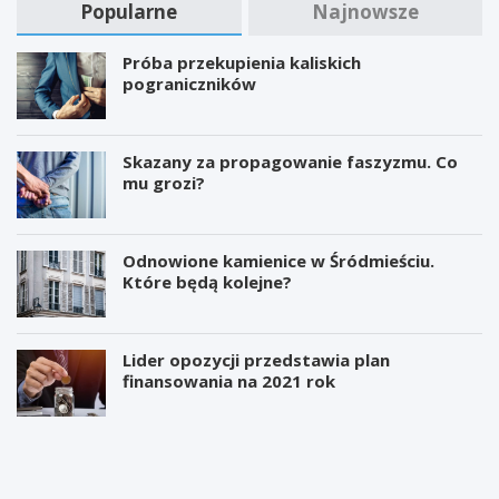
z
c
u
Popularne
Najnowsze
a
z
ż
t
n
y
Próba przekupienia kaliskich
r
i
c
pograniczników
z
ó
h
y
w
P
m
i
r
a
i
ę
Skazany za propagowanie faszyzmu. Co
n
c
d
mu grozi?
y
h
k
c
n
o
h
a
ś
Odnowione kamienice w Śródmieściu.
u
c
Które będą kolejne?
c
i
z
n
y
i
c
e
Lider opozycji przedstawia plan
i
w
finansowania na 2021 rok
e
p
l
ł
K
S
i
y
i
t
n
e
a
i
r
r
e
o
z