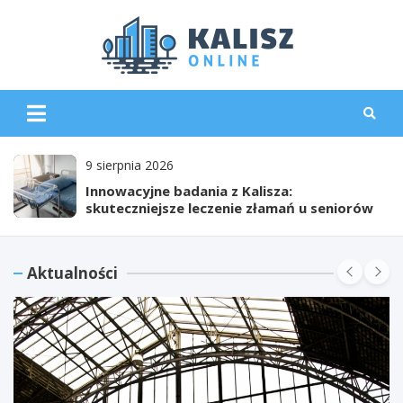
Skip
to
content
KaliszO
9 sierpnia 2026
Innowacyjne badania z Kalisza:
skuteczniejsze leczenie złamań u seniorów
Aktualności