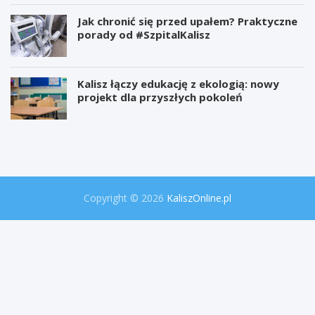
Jak chronić się przed upałem? Praktyczne
porady od #SzpitalKalisz
Kalisz łączy edukację z ekologią: nowy
projekt dla przyszłych pokoleń
W
P
i
r
e
o
l
j
k
e
a
k
o
t
Copyright © 2026
KaliszOnline.pl
p
"
e
S
r
e
a
k
c
r
j
e
a
t
p
y