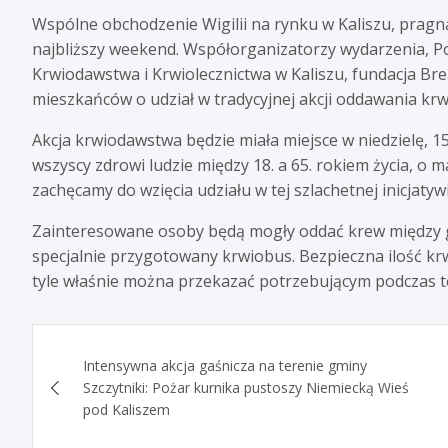
Wspólne obchodzenie Wigilii na rynku w Kaliszu, pragną
najbliższy weekend. Współorganizatorzy wydarzenia, P
Krwiodawstwa i Krwiolecznictwa w Kaliszu, fundacja Bre
mieszkańców o udział w tradycyjnej akcji oddawania krw
Akcja krwiodawstwa będzie miała miejsce w niedzielę, 1
wszyscy zdrowi ludzie między 18. a 65. rokiem życia, o 
zachęcamy do wzięcia udziału w tej szlachetnej inicjatywi
Zainteresowane osoby będą mogły oddać krew między god
specjalnie przygotowany krwiobus. Bezpieczna ilość kr
tyle właśnie można przekazać potrzebującym podczas tej
Nawigacja
Intensywna akcja gaśnicza na terenie gminy
wpisu
Szczytniki: Pożar kurnika pustoszy Niemiecką Wieś
pod Kaliszem