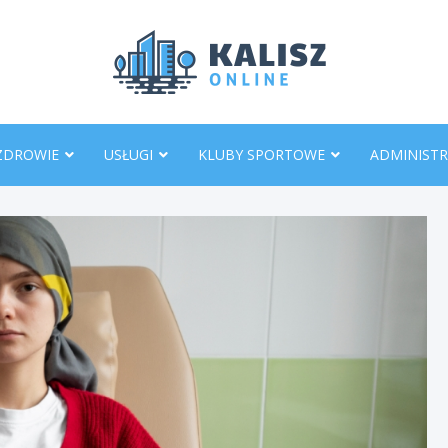
KaliszO
ZDROWIE
USŁUGI
KLUBY SPORTOWE
ADMINISTR