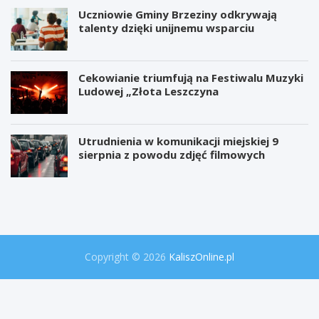
Uczniowie Gminy Brzeziny odkrywają
talenty dzięki unijnemu wsparciu
Cekowianie triumfują na Festiwalu Muzyki
Ludowej „Złota Leszczyna
Utrudnienia w komunikacji miejskiej 9
sierpnia z powodu zdjęć filmowych
W
P
i
r
e
o
l
j
k
e
a
k
o
t
Copyright © 2026
KaliszOnline.pl
p
"
e
S
r
e
a
k