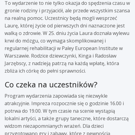
To wydarzenie to nie tylko okazja do spędzenia czasu w
gronie rodziny i przyjaciół, ale przede wszystkim szansa
na realną pomoc. Uczestnicy będą mogli wesprzeć
Laurę, której życie od pierwszych dni naznaczone jest
walką o zdrowie. W 25. dniu życia Laura doznała wylewu
krwi do mózgu, co wymaga skomplikowanej i
regularnej rehabilitacji w Paley European Institute w
Warszawie. Rodzice dziewczynki, Kinga i Radosław
Jarzębscy, z nadzieją patrzą na każdą wpłatę, która
zbliża ich córkę do pełni sprawności.
Co czeka na uczestników?
Program wydarzenia zapowiada się niezwykle
atrakcyjnie. Impreza rozpocznie się o godzinie 16.00 i
potrwa do 19.00. W tym czasie na scenie wystąpią
lokalni artyści, a także grupy taneczne, które dostarczą
widzom niezapomnianych wrażeń. Dla dzieci
przygotowano gry i zabawy, które z pewnością