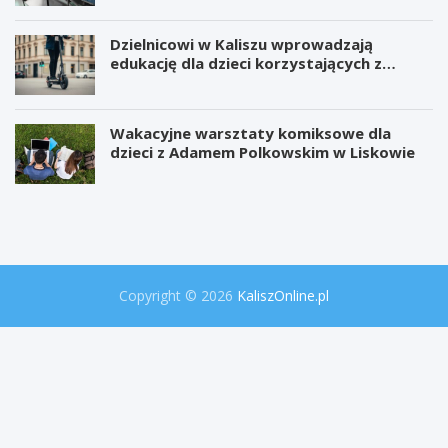
Dzielnicowi w Kaliszu wprowadzają
edukację dla dzieci korzystających z
hulajnóg
Wakacyjne warsztaty komiksowe dla
dzieci z Adamem Polkowskim w Liskowie
W
P
i
r
e
o
l
j
k
e
a
k
o
t
Copyright © 2026
KaliszOnline.pl
p
"
e
S
r
e
a
k
c
r
j
e
a
t
p
y