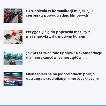
Utrudnienia w komunikacji miejskiej 9
sierpnia z powodu zdjęć filmowych
Przygotuj się do poprawki matury z
matematyki z darmowym kursem!
Jak przetrwać fale upałów? Rekomendacje
dla mieszkańców, samorządów i
organizatorów wydarzeń
Niebezpieczne na jednośladach: policja
ostrzega przed pijanymi motocyklistami
W
P
i
r
e
o
l
j
k
e