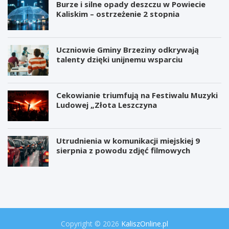
Burze i silne opady deszczu w Powiecie
Kaliskim – ostrzeżenie 2 stopnia
Uczniowie Gminy Brzeziny odkrywają
talenty dzięki unijnemu wsparciu
Cekowianie triumfują na Festiwalu Muzyki
Ludowej „Złota Leszczyna
Utrudnienia w komunikacji miejskiej 9
sierpnia z powodu zdjęć filmowych
W
P
i
r
e
o
l
j
k
e
a
k
o
t
Copyright © 2026
KaliszOnline.pl