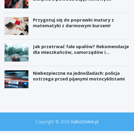
Przygotuj się do poprawki matury z
matematyki z darmowym kursem!
Jak przetrwać fale upałów? Rekomendacje
dla mieszkańców, samorządów i
organizatorów wydarzeń
Niebezpieczne na jednośladach: policja
ostrzega przed pijanymi motocyklistami
W
P
i
r
e
o
l
j
k
e
a
k
o
t
Copyright © 2026
KaliszOnline.pl
p
"
e
S