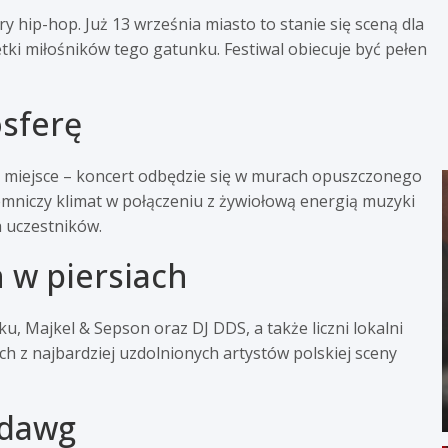
y hip-hop. Już 13 września miasto to stanie się sceną dla
etki miłośników tego gatunku. Festiwal obiecuje być pełen
osferę
 miejsce – koncert odbędzie się w murach opuszczonego
ajemniczy klimat w połączeniu z żywiołową energią muzyki
 uczestników.
h w piersiach
u, Majkel & Sepson oraz DJ DDS, a także liczni lokalni
ch z najbardziej uzdolnionych artystów polskiej sceny
ndawg