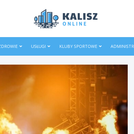
KaliszO
ZDROWIE
USŁUGI
KLUBY SPORTOWE
ADMINISTR