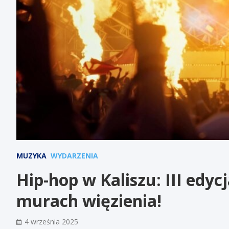
MUZYKA
WYDARZENIA
Hip-hop w Kaliszu: III edyc
murach więzienia!
4 września 2025