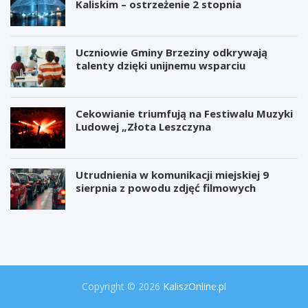
Kaliskim – ostrzeżenie 2 stopnia
Uczniowie Gminy Brzeziny odkrywają
talenty dzięki unijnemu wsparciu
Cekowianie triumfują na Festiwalu Muzyki
Ludowej „Złota Leszczyna
Utrudnienia w komunikacji miejskiej 9
sierpnia z powodu zdjęć filmowych
W
P
i
r
e
o
l
j
k
e
a
k
o
t
Copyright © 2026
KaliszOnline.pl
p
"