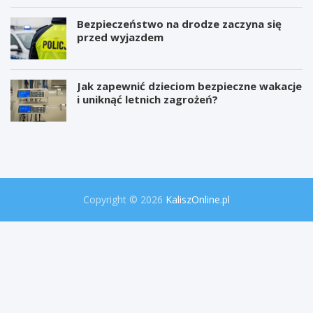
Bezpieczeństwo na drodze zaczyna się
przed wyjazdem
Jak zapewnić dzieciom bezpieczne wakacje
i uniknąć letnich zagrożeń?
W
P
i
r
e
o
l
j
k
e
a
k
o
t
Copyright © 2026
KaliszOnline.pl
p
"
e
S
r
e
a
k
c
r
j
e
a
t
p
y