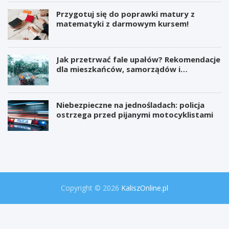
Przygotuj się do poprawki matury z
matematyki z darmowym kursem!
Jak przetrwać fale upałów? Rekomendacje
dla mieszkańców, samorządów i
organizatorów wydarzeń
Niebezpieczne na jednośladach: policja
ostrzega przed pijanymi motocyklistami
W
P
i
r
e
o
l
j
k
e
a
k
o
t
Copyright © 2026
KaliszOnline.pl
p
"
e
S
r
e
a
k