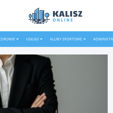
KaliszO
ZDROWIE
USŁUGI
KLUBY SPORTOWE
ADMINISTR