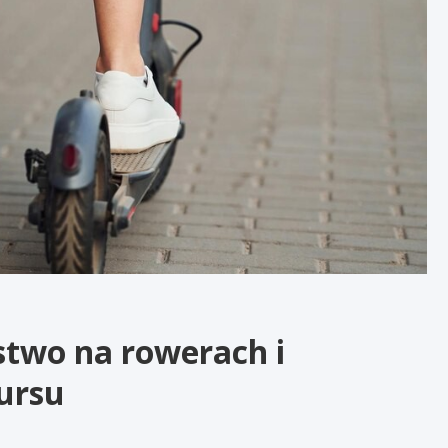
stwo na rowerach i
ursu