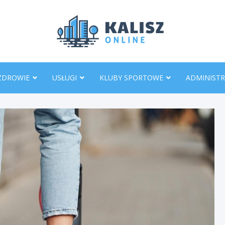
KaliszO
ZDROWIE
USŁUGI
KLUBY SPORTOWE
ADMINISTR