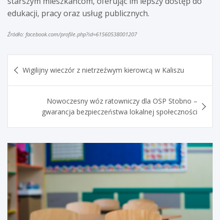
starszym mieszkańcom, oferując im lepszy dostęp do
edukacji, pracy oraz usług publicznych.
Źródło: facebook.com/profile.php?id=61560538001207
Nawigacja
Wigilijny wieczór z nietrzeźwym kierowcą w Kaliszu
wpisu
Nowoczesny wóz ratowniczy dla OSP Stobno –
gwarancja bezpieczeństwa lokalnej społeczności