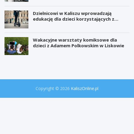
Dzielnicowi w Kaliszu wprowadzają
edukację dla dzieci korzystających z
hulajnóg
Wakacyjne warsztaty komiksowe dla
dzieci z Adamem Polkowskim w Liskowie
W
P
i
r
e
o
l
j
k
e
a
k
o
t
Copyright © 2026
KaliszOnline.pl
p
"
e
S
r
e
a
k
c
r
j
e
a
t
p
y