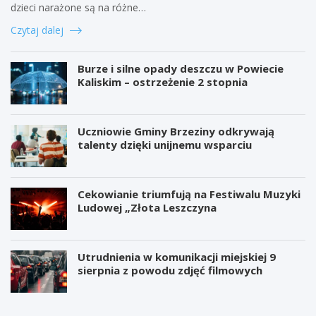
dzieci narażone są na różne…
Czytaj dalej
Burze i silne opady deszczu w Powiecie
Kaliskim – ostrzeżenie 2 stopnia
Uczniowie Gminy Brzeziny odkrywają
talenty dzięki unijnemu wsparciu
Cekowianie triumfują na Festiwalu Muzyki
Ludowej „Złota Leszczyna
Utrudnienia w komunikacji miejskiej 9
sierpnia z powodu zdjęć filmowych
W
P
i
r