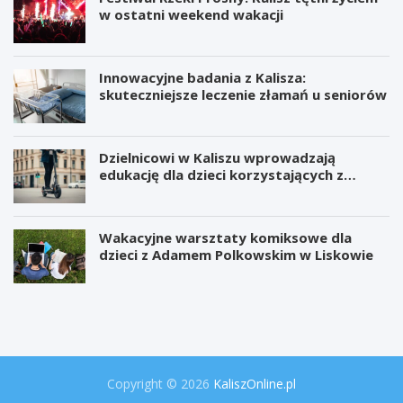
w ostatni weekend wakacji
Innowacyjne badania z Kalisza:
skuteczniejsze leczenie złamań u seniorów
Dzielnicowi w Kaliszu wprowadzają
edukację dla dzieci korzystających z
hulajnóg
Wakacyjne warsztaty komiksowe dla
dzieci z Adamem Polkowskim w Liskowie
W
P
i
r
e
o
l
j
k
e
a
k
o
t
Copyright © 2026
KaliszOnline.pl
p
"