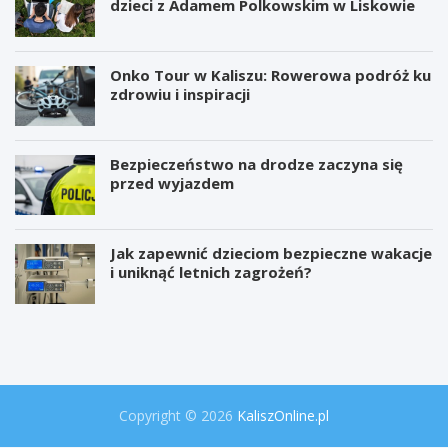
dzieci z Adamem Polkowskim w Liskowie
Onko Tour w Kaliszu: Rowerowa podróż ku
zdrowiu i inspiracji
Bezpieczeństwo na drodze zaczyna się
przed wyjazdem
Jak zapewnić dzieciom bezpieczne wakacje
i uniknąć letnich zagrożeń?
W
P
i
r
e
o
l
j
k
e
a
k
o
t
Copyright © 2026
KaliszOnline.pl
p
"