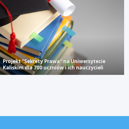
Projekt "Sekrety Prawa" na Uniwersytecie
Kaliskim dla 700 uczniów i ich nauczycieli