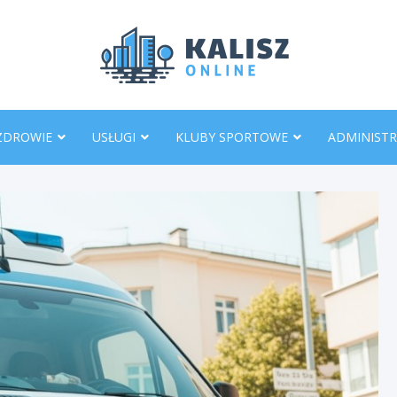
KaliszO
ZDROWIE
USŁUGI
KLUBY SPORTOWE
ADMINISTR