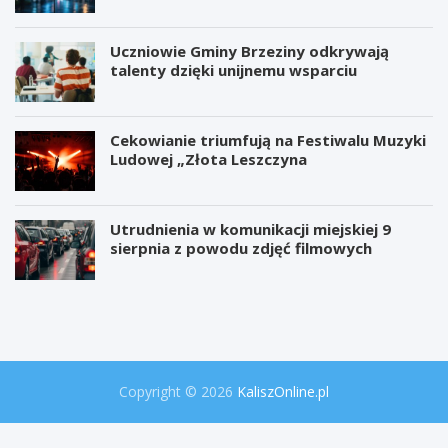
Uczniowie Gminy Brzeziny odkrywają
talenty dzięki unijnemu wsparciu
Cekowianie triumfują na Festiwalu Muzyki
Ludowej „Złota Leszczyna
Utrudnienia w komunikacji miejskiej 9
sierpnia z powodu zdjęć filmowych
W
P
i
r
e
o
l
j
k
e
a
k
o
t
Copyright © 2026
KaliszOnline.pl
p
"
e
S
r
e