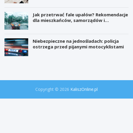
Jak przetrwać fale upałów? Rekomendacje
dla mieszkańców, samorządów i
organizatorów wydarzeń
Niebezpieczne na jednośladach: policja
ostrzega przed pijanymi motocyklistami
W
P
i
r
e
o
l
j
k
e
a
k
o
t
Copyright © 2026
KaliszOnline.pl
p
"
e
S
r
e
a
k
c
r
j
e
a
t