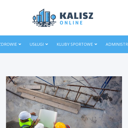
KaliszO
ZDROWIE
USŁUGI
KLUBY SPORTOWE
ADMINISTR