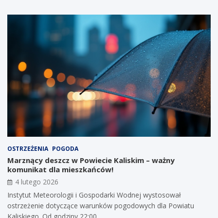
OSTRZEŻENIA
POGODA
Marznący deszcz w Powiecie Kaliskim – ważny
komunikat dla mieszkańców!
4 lutego 2026
Instytut Meteorologii i Gospodarki Wodnej wystosował
ostrzeżenie dotyczące warunków pogodowych dla Powiatu
Kaliskiego. Od godziny 22:00…