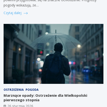
pogody wskazują, że…
Czytaj dalej
OSTRZEŻENIA
POGODA
Marznące opady: Ostrzeżenie dla Wielkopolski
pierwszego stopnia
26 stycznia 2026