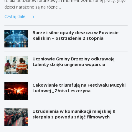
to dla oddziałów ratunkowych moment wzmożonej pracy, gdyż
dzieci narażone są na różne…
Czytaj dalej
Burze i silne opady deszczu w Powiecie
Kaliskim – ostrzeżenie 2 stopnia
Uczniowie Gminy Brzeziny odkrywają
talenty dzięki unijnemu wsparciu
Cekowianie triumfują na Festiwalu Muzyki
Ludowej „Złota Leszczyna
Utrudnienia w komunikacji miejskiej 9
sierpnia z powodu zdjęć filmowych
W
P
i
r