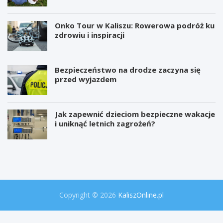
Onko Tour w Kaliszu: Rowerowa podróż ku
zdrowiu i inspiracji
Bezpieczeństwo na drodze zaczyna się
przed wyjazdem
Jak zapewnić dzieciom bezpieczne wakacje
i uniknąć letnich zagrożeń?
W
P
i
r
e
o
l
j
k
e
a
k
o
t
Copyright © 2026
KaliszOnline.pl
p
"
e
S
r
e