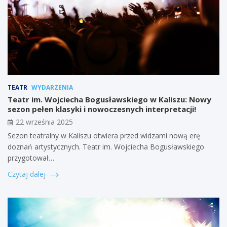
TEATR
WYDARZENIA
Teatr im. Wojciecha Bogusławskiego w Kaliszu: Nowy
sezon pełen klasyki i nowoczesnych interpretacji!
22 września 2025
Sezon teatralny w Kaliszu otwiera przed widzami nową erę
doznań artystycznych. Teatr im. Wojciecha Bogusławskiego
przygotował…
Czytaj dalej