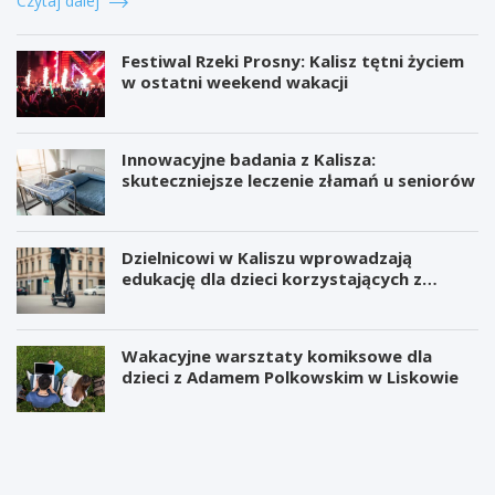
Czytaj dalej
Festiwal Rzeki Prosny: Kalisz tętni życiem
w ostatni weekend wakacji
Innowacyjne badania z Kalisza:
skuteczniejsze leczenie złamań u seniorów
Dzielnicowi w Kaliszu wprowadzają
edukację dla dzieci korzystających z
hulajnóg
Wakacyjne warsztaty komiksowe dla
dzieci z Adamem Polkowskim w Liskowie
W
P
i
r
e
o
l
j
k
e