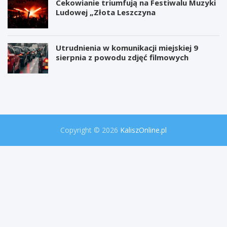
Cekowianie triumfują na Festiwalu Muzyki
Ludowej „Złota Leszczyna
Utrudnienia w komunikacji miejskiej 9
sierpnia z powodu zdjęć filmowych
W
P
i
r
e
o
l
j
k
e
a
k
o
t
Copyright © 2026
KaliszOnline.pl
p
"
e
S
r
e
a
k
c
r
j
e
a
t
p
y
o
P
l
r