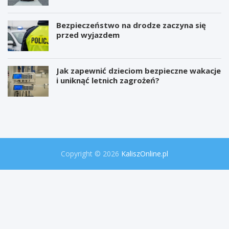
Bezpieczeństwo na drodze zaczyna się
przed wyjazdem
Jak zapewnić dzieciom bezpieczne wakacje
i uniknąć letnich zagrożeń?
W
P
i
r
e
o
l
j
k
e
a
k
o
t
Copyright © 2026
KaliszOnline.pl
p
"
e
S
r
e
a
k
c
r
j
e
a
t