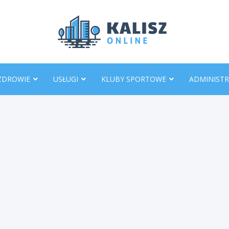
KaliszO
ZDROWIE
USŁUGI
KLUBY SPORTOWE
ADMINISTR