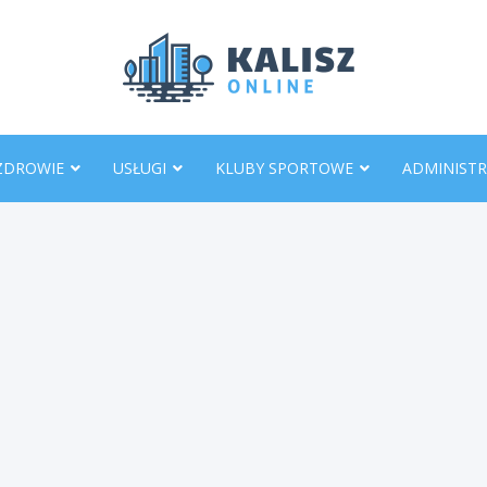
KaliszO
ZDROWIE
USŁUGI
KLUBY SPORTOWE
ADMINISTR