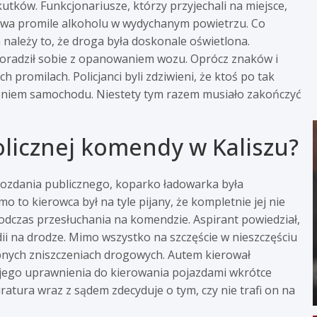
ków. Funkcjonariusze, którzy przyjechali na miejsce,
 dwa promile alkoholu w wydychanym powietrzu. Co
 należy to, że droga była doskonale oświetlona.
poradził sobie z opanowaniem wozu. Oprócz znaków i
promilach. Policjanci byli zdziwieni, że ktoś po tak
eniem samochodu. Niestety tym razem musiało zakończyć
olicznej komendy w Kaliszu?
wozdania publicznego, koparko ładowarka była
o kierowca był na tyle pijany, że kompletnie jej nie
podczas przesłuchania na komendzie. Aspirant powiedział,
ii na drodze. Mimo wszystko na szczęście w nieszczęściu
obnych zniszczeniach drogowych. Autem kierował
 jego uprawnienia do kierowania pojazdami wkrótce
atura wraz z sądem zdecyduje o tym, czy nie trafi on na