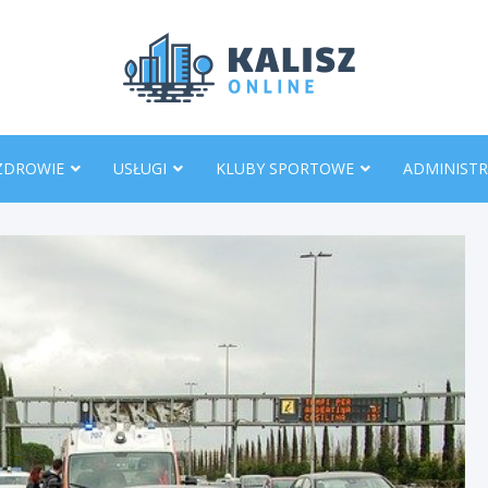
KaliszO
ZDROWIE
USŁUGI
KLUBY SPORTOWE
ADMINISTR