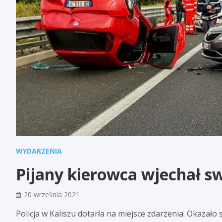
WYDARZENIA
Pijany kierowca wjechał 
20 września 2021
Policja w Kaliszu dotarła na miejsce zdarzenia. Okazało 