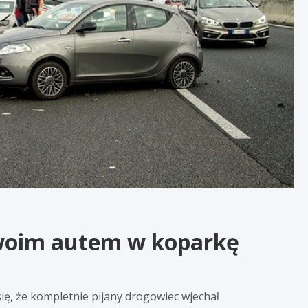
swoim autem w koparkę
się, że kompletnie pijany drogowiec wjechał