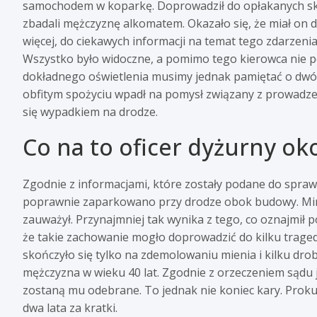
samochodem w koparkę. Doprowadził do opłakanych skut
zbadali mężczyznę alkomatem. Okazało się, że miał on
więcej, do ciekawych informacji na temat tego zdarzenia
Wszystko było widoczne, a pomimo tego kierowca nie 
dokładnego oświetlenia musimy jednak pamiętać o dwóch 
obfitym spożyciu wpadł na pomysł związany z prowadz
się wypadkiem na drodze.
Co na to oficer dyżurny ok
Zgodnie z informacjami, które zostały podane do spra
poprawnie zaparkowano przy drodze obok budowy. Mimo t
zauważył. Przynajmniej tak wynika z tego, co oznajmił 
że takie zachowanie mogło doprowadzić do kilku traged
skończyło się tylko na zdemolowaniu mienia i kilku dr
mężczyzna w wieku 40 lat. Zgodnie z orzeczeniem sądu
zostaną mu odebrane. To jednak nie koniec kary. Prokur
dwa lata za kratki.