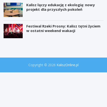
Kalisz łączy edukację z ekologią: nowy
projekt dla przyszłych pokoleń
Festiwal Rzeki Prosny: Kalisz tętni życiem
w ostatni weekend wakacji
W
P
i
r
e
o
l
j
k
e
a
k
o
t
Copyright © 2026
KaliszOnline.pl
p
"
e
S
r
e
a
k
c
r
j
e
a
t
p
y
o
P