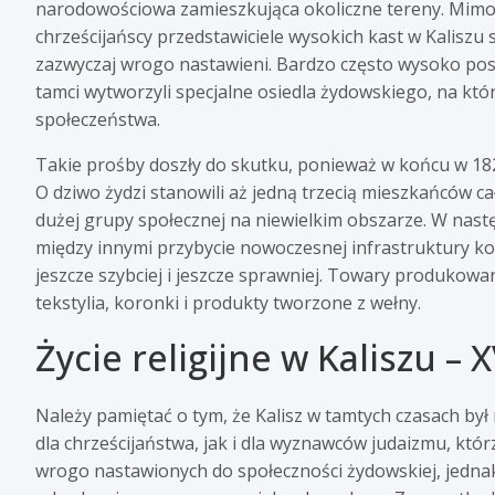
narodowościowa zamieszkująca okoliczne tereny. Mimo 
chrześcijańscy przedstawiciele wysokich kast w Kaliszu 
zazwyczaj wrogo nastawieni. Bardzo często wysoko posta
tamci wytworzyli specjalne osiedla żydowskiego, na kt
społeczeństwa.
Takie prośby doszły do skutku, ponieważ w końcu w 182
O dziwo żydzi stanowili aż jedną trzecią mieszkańców c
dużej grupy społecznej na niewielkim obszarze. W nas
między innymi przybycie nowoczesnej infrastruktury kol
jeszcze szybciej i jeszcze sprawniej. Towary produkow
tekstylia, koronki i produkty tworzone z wełny.
Życie religijne w Kaliszu – X
Należy pamiętać o tym, że Kalisz w tamtych czasach b
dla chrześcijaństwa, jak i dla wyznawców judaizmu, którz
wrogo nastawionych do społeczności żydowskiej, jedna