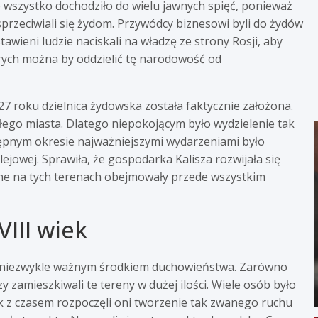
wszystko dochodziło do wielu jawnych spięć, ponieważ
sprzeciwiali się żydom. Przywódcy biznesowi byli do żydów
wieni ludzie naciskali na władzę ze strony Rosji, aby
órych można by oddzielić tę narodowość od
7 roku dzielnica żydowska została faktycznie założona.
ałego miasta. Dlatego niepokojącym było wydzielenie tak
tępnym okresie najważniejszymi wydarzeniami było
ejowej. Sprawiła, że gospodarka Kalisza rozwijała się
ane na tych terenach obejmowały przede wszystkim
VIII wiek
ył niezwykle ważnym środkiem duchowieństwa. Zarówno
y zamieszkiwali te tereny w dużej ilości. Wiele osób było
k z czasem rozpoczęli oni tworzenie tak zwanego ruchu