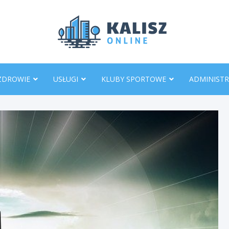
KaliszO
ZDROWIE
USŁUGI
KLUBY SPORTOWE
ADMINISTR