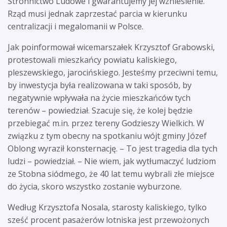
Stronnictwo Ludowe i gwarantujemy jej wzniesienie.
Rząd musi jednak zaprzestać parcia w kierunku
centralizacji i megalomanii w Polsce.
Jak poinformował wicemarszałek Krzysztof Grabowski,
protestowali mieszkańcy powiatu kaliskiego,
pleszewskiego, jarocińskiego. Jesteśmy przeciwni temu,
by inwestycja była realizowana w taki sposób, by
negatywnie wpływała na życie mieszkańców tych
terenów – powiedział. Szacuje się, że kolej będzie
przebiegać m.in. przez tereny Godzieszy Wielkich. W
związku z tym obecny na spotkaniu wójt gminy Józef
Oblong wyraził konsternację. – To jest tragedia dla tych
ludzi – powiedział. – Nie wiem, jak wytłumaczyć ludziom
ze Stobna siódmego, że 40 lat temu wybrali złe miejsce
do życia, skoro wszystko zostanie wyburzone.
Według Krzysztofa Nosala, starosty kaliskiego, tylko
sześć procent pasażerów lotniska jest przewożonych