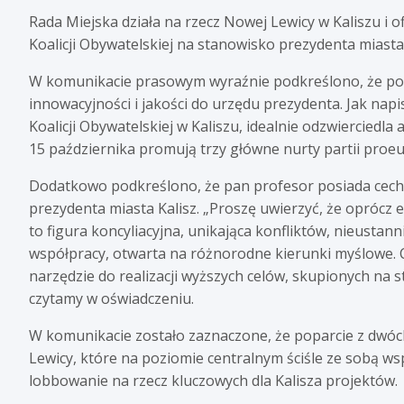
Rada Miejska działa na rzecz Nowej Lewicy w Kaliszu i o
Koalicji Obywatelskiej na stanowisko prezydenta miasta 
W komunikacie prasowym wyraźnie podkreślono, że pos
innowacyjności i jakości do urzędu prezydenta. Jak nap
Koalicji Obywatelskiej w Kaliszu, idealnie odzwierciedla
15 października promują trzy główne nurty partii proe
Dodatkowo podkreślono, że pan profesor posiada cechy, 
prezydenta miasta Kalisz. „Proszę uwierzyć, że oprócz e
to figura koncyliacyjna, unikająca konfliktów, nieustan
współpracy, otwarta na różnorodne kierunki myślowe. Co
narzędzie do realizacji wyższych celów, skupionych na 
czytamy w oświadczeniu.
W komunikacie zostało zaznaczone, że poparcie z dwóch k
Lewicy, które na poziomie centralnym ściśle ze sobą w
lobbowanie na rzecz kluczowych dla Kalisza projektów.