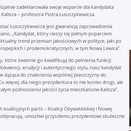
ficjalnie zadeklarowała swoje wsparcie dla kandydata
Kalisza – profesora Piotra Łuszczykiewicza.
tać Łuszczykiewicza jest gwarancją zaprowadzenia
isano, „Kandydat, który cieszy się pełnym poparciem
 aktualny trend przemian jakościowych w polityce, jaki po
uropejskich i prodemokratycznych, w tym Nowa Lewica”.
które świetnie go kwalifikują do pełnienia funkcji
lokwencji, erudycji i autentycznego stylu, nasz kandydat
nie dążąca do znalezienia wspólnej płaszczyzny do
 więcej, dla niego prezydentura to nie koniec drogi, ale
stałym podnoszeniu jakości życia mieszkańców Kalisza”,
oalicyjnych partii – Koalicji Obywatelskiej i Nowej
spółpracują, umożliwi przyszłemu prezydentowi skuteczne