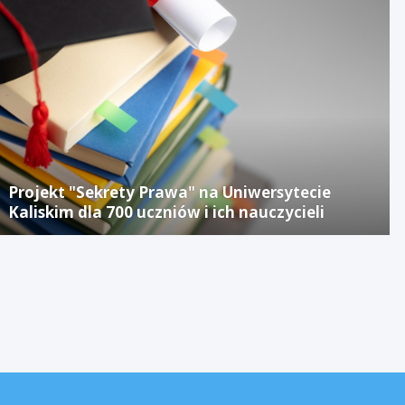
Projekt "Sekrety Prawa" na Uniwersytecie
Kaliskim dla 700 uczniów i ich nauczycieli