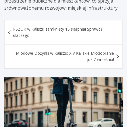
przestrzenie publiczne dla mieszkańców, co sprzyja
zrównoważonemu rozwojowi miejskiej infrastruktury.
Nawigacja
PSZOK w Kaliszu zamknięty 16 sierpnia! Sprawdź
wpisu
dlaczego.
Miodowe Dożynki w Kaliszu: XIV Kaliskie Miodobranie
już 7 września!