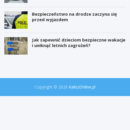
Bezpieczeństwo na drodze zaczyna się
przed wyjazdem
Jak zapewnić dzieciom bezpieczne wakacje
i uniknąć letnich zagrożeń?
W
P
i
r
e
o
l
j
k
e
a
k
o
t
Copyright © 2026
KaliszOnline.pl
p
"
e
S
r
e
a
k
c
r
j
e
a
t