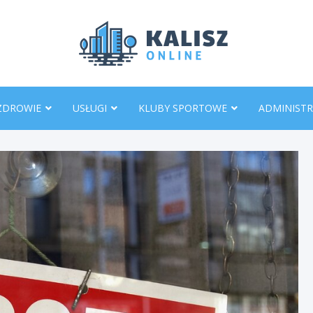
KaliszO
ZDROWIE
USŁUGI
KLUBY SPORTOWE
ADMINISTR