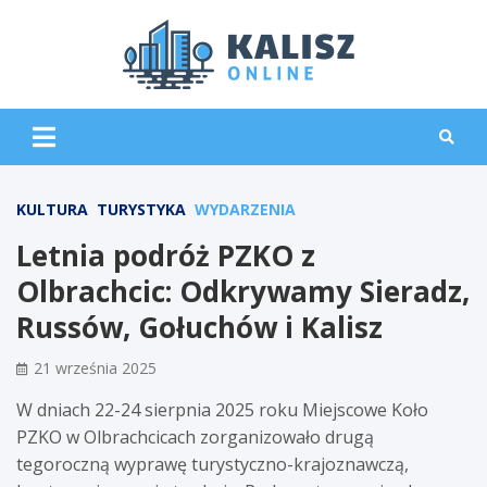
Skip
to
content
KaliszO
KULTURA
TURYSTYKA
WYDARZENIA
Letnia podróż PZKO z
Olbrachcic: Odkrywamy Sieradz,
Russów, Gołuchów i Kalisz
21 września 2025
W dniach 22-24 sierpnia 2025 roku Miejscowe Koło
PZKO w Olbrachcicach zorganizowało drugą
tegoroczną wyprawę turystyczno-krajoznawczą,