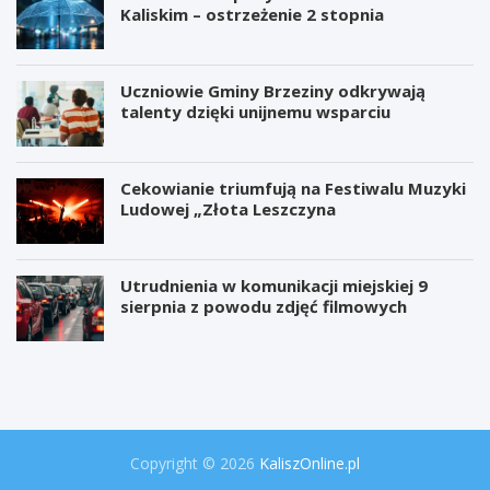
Kaliskim – ostrzeżenie 2 stopnia
Uczniowie Gminy Brzeziny odkrywają
talenty dzięki unijnemu wsparciu
Cekowianie triumfują na Festiwalu Muzyki
Ludowej „Złota Leszczyna
Utrudnienia w komunikacji miejskiej 9
sierpnia z powodu zdjęć filmowych
W
P
i
r
e
o
l
j
k
e
a
k
o
t
Copyright © 2026
KaliszOnline.pl
p
"