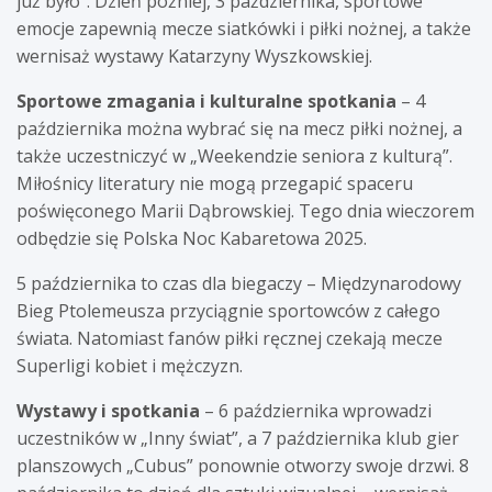
już było”. Dzień później, 3 października, sportowe
emocje zapewnią mecze siatkówki i piłki nożnej, a także
wernisaż wystawy Katarzyny Wyszkowskiej.
Sportowe zmagania i kulturalne spotkania
– 4
października można wybrać się na mecz piłki nożnej, a
także uczestniczyć w „Weekendzie seniora z kulturą”.
Miłośnicy literatury nie mogą przegapić spaceru
poświęconego Marii Dąbrowskiej. Tego dnia wieczorem
odbędzie się Polska Noc Kabaretowa 2025.
5 października to czas dla biegaczy – Międzynarodowy
Bieg Ptolemeusza przyciągnie sportowców z całego
świata. Natomiast fanów piłki ręcznej czekają mecze
Superligi kobiet i mężczyzn.
Wystawy i spotkania
– 6 października wprowadzi
uczestników w „Inny świat”, a 7 października klub gier
planszowych „Cubus” ponownie otworzy swoje drzwi. 8