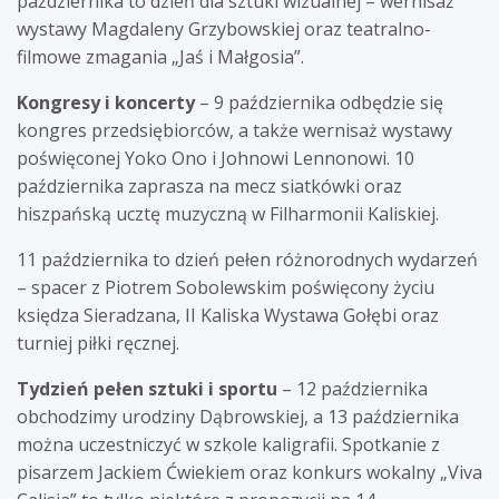
października to dzień dla sztuki wizualnej – wernisaż
wystawy Magdaleny Grzybowskiej oraz teatralno-
filmowe zmagania „Jaś i Małgosia”.
Kongresy i koncerty
– 9 października odbędzie się
kongres przedsiębiorców, a także wernisaż wystawy
poświęconej Yoko Ono i Johnowi Lennonowi. 10
października zaprasza na mecz siatkówki oraz
hiszpańską ucztę muzyczną w Filharmonii Kaliskiej.
11 października to dzień pełen różnorodnych wydarzeń
– spacer z Piotrem Sobolewskim poświęcony życiu
księdza Sieradzana, II Kaliska Wystawa Gołębi oraz
turniej piłki ręcznej.
Tydzień pełen sztuki i sportu
– 12 października
obchodzimy urodziny Dąbrowskiej, a 13 października
można uczestniczyć w szkole kaligrafii. Spotkanie z
pisarzem Jackiem Ćwiekiem oraz konkurs wokalny „Viva