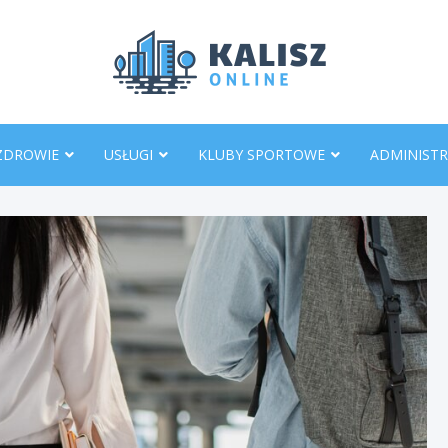
KaliszO
ZDROWIE
USŁUGI
KLUBY SPORTOWE
ADMINISTR