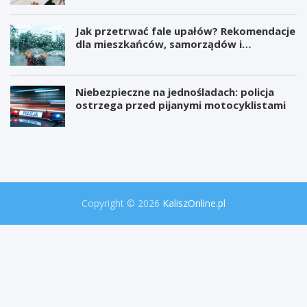
Jak przetrwać fale upałów? Rekomendacje
dla mieszkańców, samorządów i
organizatorów wydarzeń
Niebezpieczne na jednośladach: policja
ostrzega przed pijanymi motocyklistami
W
P
i
r
e
o
l
j
k
e
a
k
o
t
Copyright © 2026
KaliszOnline.pl
p
"
e
S
r
e
a
k
c
r
j
e
a
t
p
y