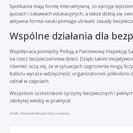
Spotkania mają formę interaktywną, co sprzyja lepszemu
quizach i zabawach edukacyjnych, a także dzielą się sw
aktywna forma nauki pomaga utrwalić zasady bezpieczeńs
Wspólne działania dla bez
Współpraca pomiędzy Policją a Państwową Inspekcją Sa
na rzecz bezpieczeństwa dzieci. Dzięki takim inicjatywo
również uczą się, że w sytuacjach zagrożenia mogą licz
Kaliszu wyraża wdzięczność organizatorom półkolonii z
udział w zajęciach.
Wszystkim uczestnikom życzymy bezpiecznych i pełnych 
zdobytej wiedzy w praktyce!
Źródło: Komenda Miejska Policji w Kaliszu
Nawigacja