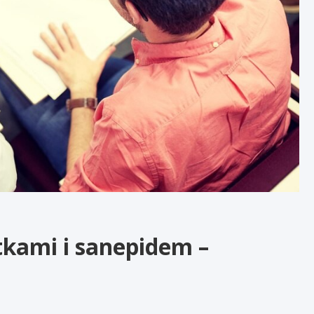
ntkami i sanepidem –
h