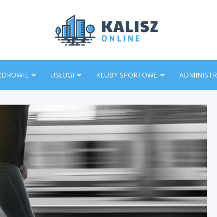
KaliszO
ZDROWIE
USŁUGI
KLUBY SPORTOWE
ADMINISTR