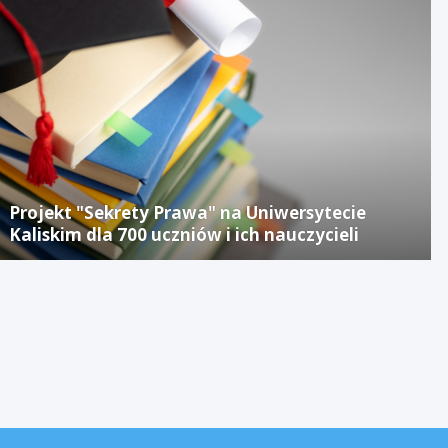
Projekt "Sekrety Prawa" na Uniwersytecie
Kaliskim dla 700 uczniów i ich nauczycieli