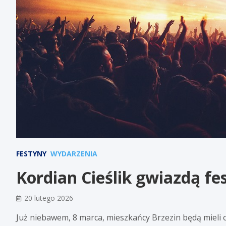
FESTYNY
WYDARZENIA
Kordian Cieślik gwiazdą fes
20 lutego 2026
Już niebawem, 8 marca, mieszkańcy Brzezin będą mieli