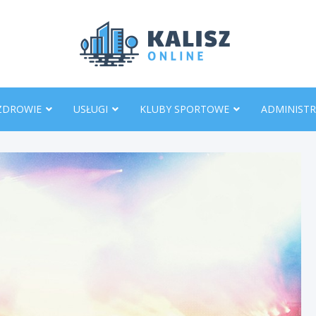
KaliszO
ZDROWIE
USŁUGI
KLUBY SPORTOWE
ADMINISTR