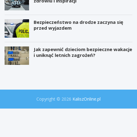
zdrowiu i inspiracji
Bezpieczeństwo na drodze zaczyna się
przed wyjazdem
Jak zapewnić dzieciom bezpieczne wakacje
i uniknąć letnich zagrożeń?
W
P
i
r
e
o
l
j
k
e
a
k
o
t
Copyright © 2026
KaliszOnline.pl
p
"
e
S
r
e
a
k
c
r
j
e