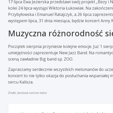
17 lipca Ewa Jezierska przedstawi swój projekt „Bezy i 
kolei 24 lipca wystąpi Wiktoria Łukowiak. Na zakończeni
Przybyłowska i Emanuel Ratajczyk, a 26 lipca zaprezent
występem lipca, 31 dnia miesiąca, będzie koncert Anny 
Muzyczna różnorodność si
Początek sierpnia przyniesie kolejne emocje. Już 1 sierp
umiejętności zaprezentuje New Jazz Band. Na romantycz
sceną zawładnie Big band sp. ZOO.
Zapraszamy serdecznie wszystkich melomanów do uczes
koncert to nie tylko okazja do posłuchania wspaniałej 
sercu Kalisza.
Źródło: facebook.com/um.kalisz
Nawigacja