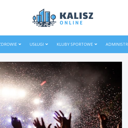
KaliszO
ZDROWIE
USŁUGI
KLUBY SPORTOWE
ADMINISTR