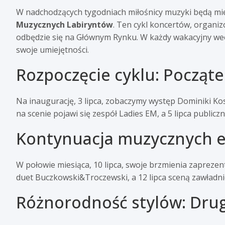
W nadchodzących tygodniach miłośnicy muzyki będą mie
Muzycznych Labiryntów
. Ten cykl koncertów, organi
odbędzie się na Głównym Rynku. W każdy wakacyjny wee
swoje umiejętności.
Rozpoczęcie cyklu: Począte
Na inaugurację, 3 lipca, zobaczymy występ Dominiki Kos
na scenie pojawi się zespół Ladies EM, a 5 lipca publicz
Kontynuacja muzycznych em
W połowie miesiąca, 10 lipca, swoje brzmienia zaprezent
duet Buczkowski&Troczewski, a 12 lipca sceną zawładni
Różnorodność stylów: Drug