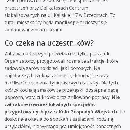
18:00 i potrwa do 22:00. Miejscem spotkania jest
przestrzeń przy Delikatesach Centrum,
zlokalizowanych na ul. Kaliskiej 17 w Brzezinach. To
tutaj, mieszkańcy będą mogli w pełni cieszyć się
zaplanowanymi atrakcjami.
Co czeka na uczestników?
Zabawa na świeżym powietrzu to tylko początek.
Organizatorzy przygotowali rozmaite atrakcje, które
zadowolą zarówno dzieci, jak i dorosłych. Na
najmłodszych czekają animacje, dmuchańce oraz
możliwość zrobienia tymczasowych tatuaży. Dla tych,
którzy kochają smakowite przekąski, dostępne będą
popcorn, wata cukrowa oraz grillowane potrawy.
Nie
zabraknie również lokalnych specjałów
przygotowanych przez Koło Gospodyń Wiejskich.
To
doskonała okazja do spotkań z sąsiadami, rodziną i
przyjaciółmi, nie wymagająca umiejętności tanecznych