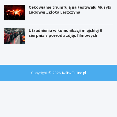
Cekowianie triumfują na Festiwalu Muzyki
Ludowej „Złota Leszczyna
Utrudnienia w komunikacji miejskiej 9
sierpnia z powodu zdjęć filmowych
W
P
i
r
e
o
l
j
k
e
a
k
o
t
Copyright © 2026
KaliszOnline.pl
p
"
e
S
r
e
a
k
c
r
j
e
a
t
p
y