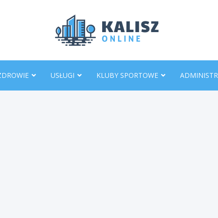
KaliszO
ZDROWIE
USŁUGI
KLUBY SPORTOWE
ADMINISTR